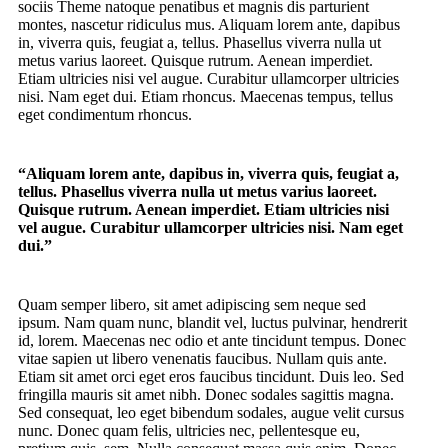
sociis Theme natoque penatibus et magnis dis parturient
montes, nascetur ridiculus mus. Aliquam lorem ante, dapibus
in, viverra quis, feugiat a, tellus. Phasellus viverra nulla ut
metus varius laoreet. Quisque rutrum. Aenean imperdiet.
Etiam ultricies nisi vel augue. Curabitur ullamcorper ultricies
nisi. Nam eget dui. Etiam rhoncus. Maecenas tempus, tellus
eget condimentum rhoncus.
“Aliquam lorem ante, dapibus in, viverra quis, feugiat a,
tellus. Phasellus viverra nulla ut metus varius laoreet.
Quisque rutrum. Aenean imperdiet. Etiam ultricies nisi
vel augue. Curabitur ullamcorper ultricies nisi. Nam eget
dui.”
Quam semper libero, sit amet adipiscing sem neque sed
ipsum. Nam quam nunc, blandit vel, luctus pulvinar, hendrerit
id, lorem. Maecenas nec odio et ante tincidunt tempus. Donec
vitae sapien ut libero venenatis faucibus. Nullam quis ante.
Etiam sit amet orci eget eros faucibus tincidunt. Duis leo. Sed
fringilla mauris sit amet nibh. Donec sodales sagittis magna.
Sed consequat, leo eget bibendum sodales, augue velit cursus
nunc. Donec quam felis, ultricies nec, pellentesque eu,