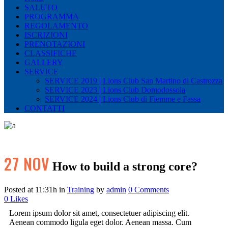
SALUTO
PROGRAMMA
REGOLAMENTO
ISCRIZIONI
PRENOTAZIONI
CLASSIFICHE
GALLERY
SERVICE
SERVICE 2019 | Lions Club San Martino di Castrozza
SERVICE 2023 | Lions Club Domodossola
SERVICE 2024 | Lions Club di Fiemme e Fassa
CONTATTI
27 NOV
How to build a strong core?
Posted at 11:31h
in
Training
by
admin
0 Comments
0
Likes
Lorem ipsum dolor sit amet, consectetuer adipiscing elit.
Aenean commodo ligula eget dolor. Aenean massa. Cum