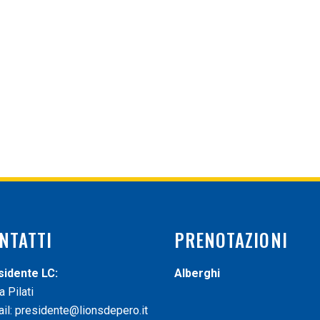
NTATTI
PRENOTAZIONI
sidente LC:
Alberghi
a Pilati
il:
presidente@lionsdepero.it