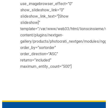
use_imagebrowser_effect=”0″
show_slideshow_link=”0″
slideshow_link_text=”[Show
slideshow]”
template=”/var/www/web33/html/lionscinsieme/w
content/plugins/nextgen-
gallery/products/photocrati_nextgen/modules/nggl
order_by=”sortorder”
order_direction=”ASC”
returns=”included”
maximum_entity_count=”500″]