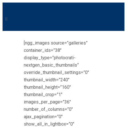
[ngg_images source=”galleries”
container_ids=”38″
display_type=”photocrati-
nextgen_basic_thumbnails”
override_thumbnail_settings=”0″
thumbnail_width=”240″
thumbnail_height=”160″
thumbnail_crop=”1″
images_per_page=”36″
number_of_columns=”0″
ajax_pagination=”0″
show_all_in_lightbox=”0″